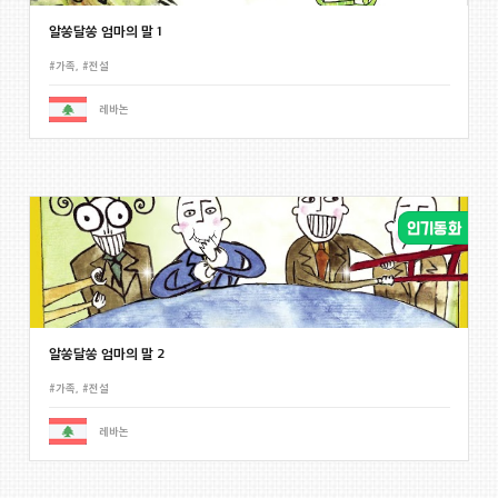
알쏭달쏭 엄마의 말 1
#가족
,
#전설
레바논
알쏭달쏭 엄마의 말 2
#가족
,
#전설
레바논