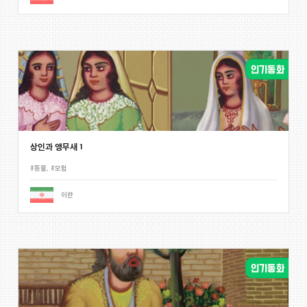
상인과 앵무새 1
#동물
,
#모험
이란