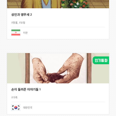
상인과 앵무새 2
#동물
,
#모험
이란
손이 들려준 이야기들 1
#가족
대한민국