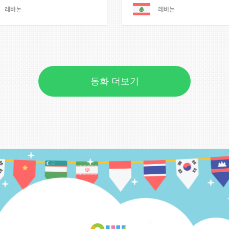
레바논
레바논
동화 더보기