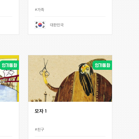
#가족
대한민국
모자 1
#친구