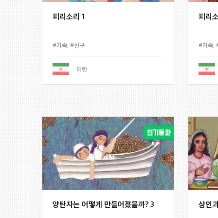
피리소리 1
피리소
#가족
,
#친구
#가족
,
이란
양탄자는 어떻게 만들어졌을까? 3
상인과