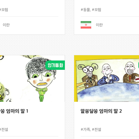
#모험
#동물
,
#모험
이란
이란
쏭 엄마의 말 1
알쏭달쏭 엄마의 말 2
#전설
#가족
,
#전설