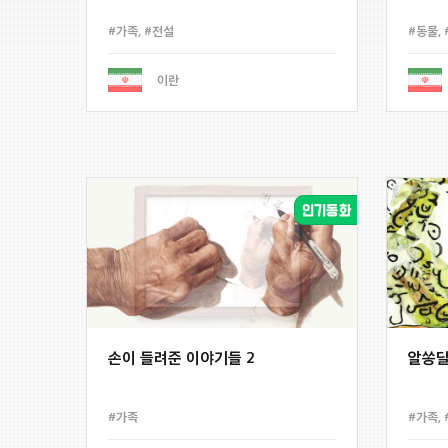
#가족
,
#전설
#동물
,
이란
손이 들려준 이야기들 2
알쏭달
#가족
#가족
,