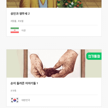
상인과 앵무새 2
#동물
,
#모험
이란
손이 들려준 이야기들 1
#가족
대한민국