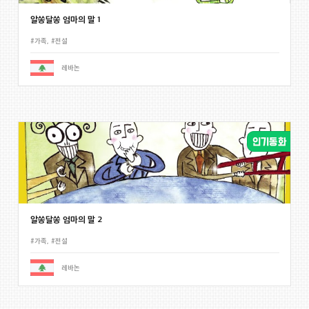
알쏭달쏭 엄마의 말 1
#가족
,
#전설
레바논
알쏭달쏭 엄마의 말 2
#가족
,
#전설
레바논