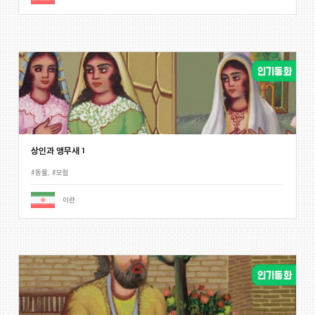
상인과 앵무새 1
#동물
,
#모험
이란