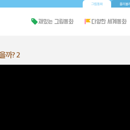
그림동화
올리볼리
까? 2