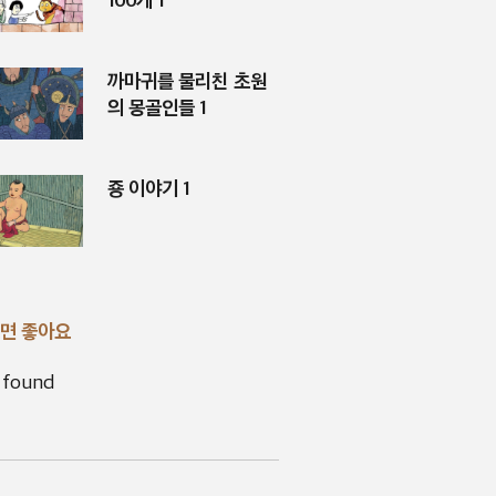
까마귀를 물리친 초원
의 몽골인들 1
죵 이야기 1
면 좋아요
 found