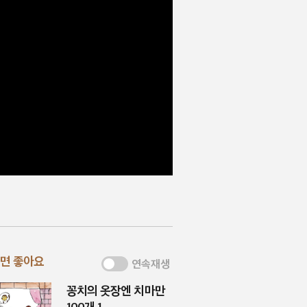
면 좋아요
연속재생
꽁치의 옷장엔 치마만
100개 1