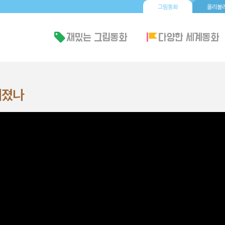
그림동화
올리볼리
어졌나